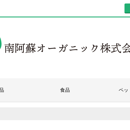
品
食品
ペッ