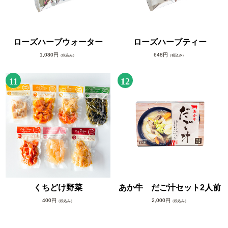
ローズハーブウォーター
ローズハーブティー
1,080円
648円
（税込み）
（税込み）
11
12
くちどけ野菜
あか牛 だご汁セット2人前
400円
2,000円
（税込み）
（税込み）