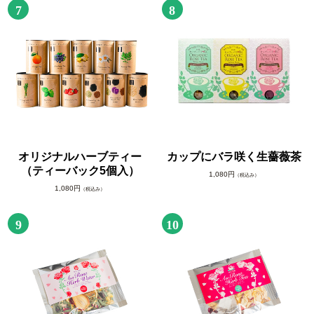
7
8
オリジナルハーブティー
カップにバラ咲く生薔薇茶
（ティーバック5個入）
1,080円
（税込み）
1,080円
（税込み）
9
10