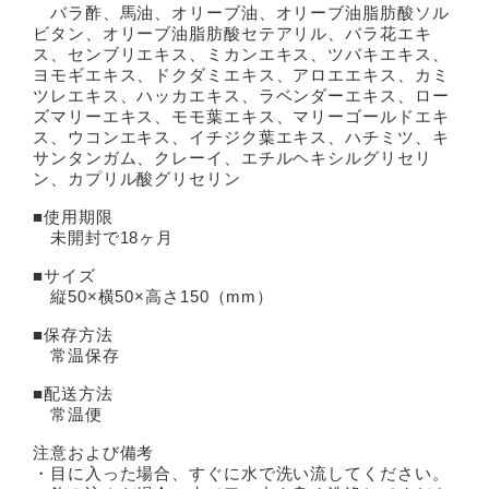
バラ酢、馬油、オリーブ油、オリーブ油脂肪酸ソル
ビタン、オリーブ油脂肪酸セテアリル、バラ花エキ
ス、センブリエキス、ミカンエキス、ツバキエキス、
ヨモギエキス、ドクダミエキス、アロエエキス、カミ
ツレエキス、ハッカエキス、ラベンダーエキス、ロー
ズマリーエキス、モモ葉エキス、マリーゴールドエキ
ス、ウコンエキス、イチジク葉エキス、ハチミツ、キ
サンタンガム、クレーイ、エチルヘキシルグリセリ
ン、カプリル酸グリセリン
■使用期限
未開封で18ヶ月
■サイズ
縦50×横50×高さ150（mm）
■保存方法
常温保存
■配送方法
常温便
注意および備考
・目に入った場合、すぐに水で洗い流してください。