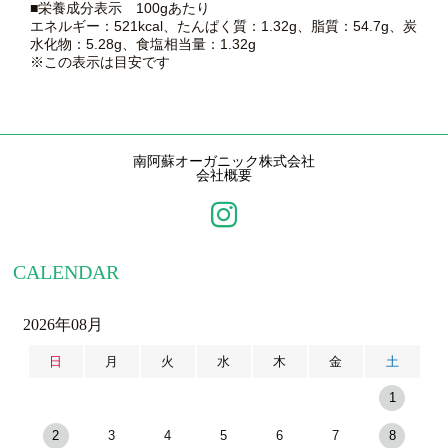
■栄養成分表示 100gあたり
エネルギー：521kcal、たんぱく質：1.32g、脂質：54.7g、炭
水化物：5.28g、食塩相当量：1.32g
※この表示は目安です
南阿蘇オーガニック株式会社
会社概要
CALENDAR
2026年08月
日
月
火
水
木
金
土
1
2
3
4
5
6
7
8