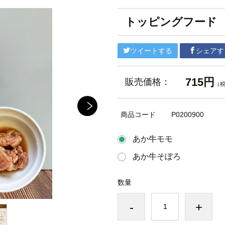
トッピングフード
ツイートする
シェアす
715円
販売価格：
（
商品コード
P0200900
あか牛モモ
あか牛そぼろ
数量
-
+