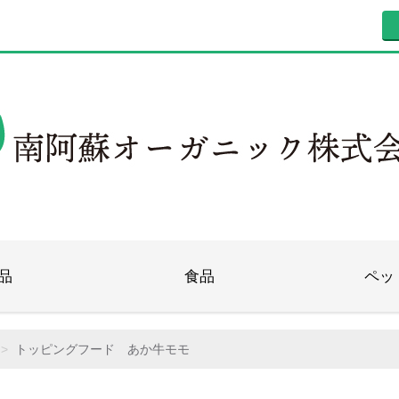
品
食品
ペッ
トッピングフード あか牛モモ