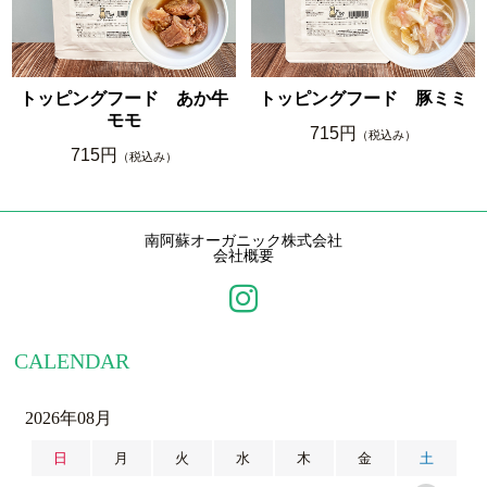
トッピングフード あか牛
トッピングフード 豚ミミ
モモ
715円
（税込み）
715円
（税込み）
南阿蘇オーガニック株式会社
会社概要
CALENDAR
2026年08月
日
月
火
水
木
金
土