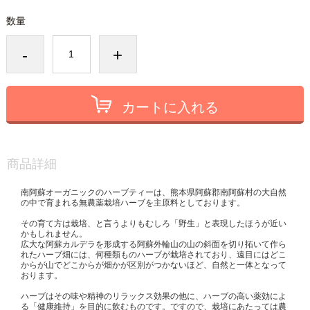
数量
-
+
カートに入れる
商品詳細
南阿蘇オーガニックのハーブティーは、熊本県阿蘇郡南阿蘇村の大自然
の中で育まれる無農薬栽培ハーブを主原料としております。
その育て方は栽培、と言うよりもむしろ「野生」と表現したほうが近い
かもしれません。
広大な阿蘇カルデラを形成する阿蘇外輪山の山の斜面を切り拓いて作ら
れたハーブ畑には、何種類ものハーブが栽培されており、遠目にはどこ
からが山でどこからが畑かが区別がつかないほど、自然と一体となって
おります。
ハーブはその味や精神のリラックス効果の他に、ハーブの高い薬効によ
る「健康維持」を目的に飲むものです。ですので、栽培にあたっては農