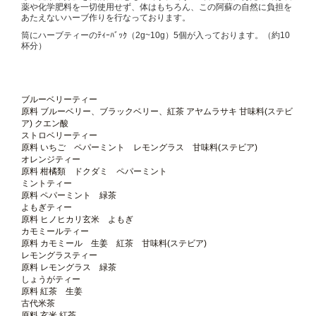
薬や化学肥料を一切使用せず、体はもちろん、この阿蘇の自然に負担を
あたえないハーブ作りを行なっております。
筒にハーブティーのﾃｨｰﾊﾞｯｸ（2g~10g）5個が入っております。（約10
杯分）
ブルーベリーティー
原料 ブルーベリー、ブラックベリー、紅茶 アヤムラサキ 甘味料(ステビ
ア) クエン酸
ストロベリーティー
原料 いちご ペパーミント レモングラス 甘味料(ステビア)
オレンジティー
原料 柑橘類 ドクダミ ペパーミント
ミントティー
原料 ペパーミント 緑茶
よもぎティー
原料 ヒノヒカリ玄米 よもぎ
カモミールティー
原料 カモミール 生姜 紅茶 甘味料(ステビア)
レモングラスティー
原料 レモングラス 緑茶
しょうがティー
原料 紅茶 生姜
古代米茶
原料 玄米 紅茶