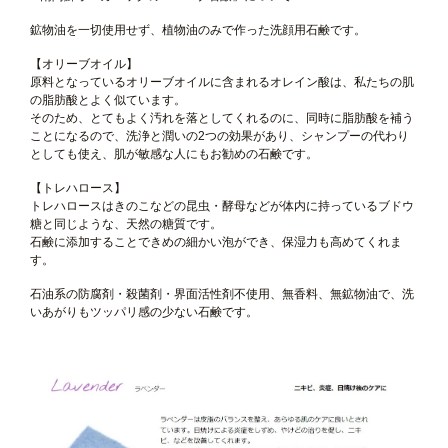
鉱物油を一切使用せず、植物油のみで作った洗顔用石鹸です。
【オリーブオイル】
原料となっているオリーブオイルに含まれるオレイン酸は、私たちの肌
の脂肪酸とよく似ています。
そのため、とてもよく汚れを落としてくれるのに、同時に脂肪酸を補う
ことになるので、洗浄と潤いの2つの効果があり、シャンプーの代わり
としても使え、肌が敏感な人にもお勧めの石鹸です。
【トレハロース】
トレハロースはきのこなどの昆虫・酵母などが体内に持っているブドウ
糖と同じような、天然の糖質です。
石鹸に添加することできめの細かい泡ができ、保湿力も高めてくれま
す。
石油系の防腐剤・殺菌剤・界面活性剤不使用、無香料、無鉱物油で、洗
いあがりもツッパリ感の少ない石鹸です。