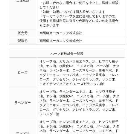
ご注意点
・お肌に合わない場合はご使用を中止し、医師に相談
してください
・効能・効果については個人差がございます
・オーガニックハーブを主に使用しておりますので、
使用する原材料毎に香りや色調などに違いのある場合
もございます
販売元
南阿蘇オーガニック株式会社
製造元
南阿蘇オーガニック株式会社
ハーブ石鹸成分一覧表
オリーブ油、ガリカバラ花エキス、水、ヒマワリ種子
油、ヤシ油、水酸化Na、コメヌカ油、パーム油、ナタ
ネ油、ラベンダー水、ローズマリー水、ヨモギ水、ド
ローズ
クダミエキス、ウコン根水、イチジク果実水、トレハ
ロース、グリセリン、クレイミネラルズ、サンゴ末、
ニオイテンジクアオイ(ローズゼラニウム)油
オリーブ油、ラベンダーエキス、水、ヒマワリ種子
油、ヤシ油、水酸化Na、コメヌカ油、パーム油、ナタ
ネ油、ラベンダー水、ローズマリー水、ヨモギ水、ド
ラベンダー
クダミエキス、ウコン根水、イチジク果実水、トレハ
ロース、グリセリン、クレイミネラルズ、サンゴ末、
ラベンダー油
オリーブ油、オレンジ果皮エキス、水、ヒマワリ種子
油、ヤシ油、水酸化Na、コメヌカ油、パーム油、ナタ
ネ油、ラベンダー水、ローズマリー水、ヨモギ水、ド
オレンジ