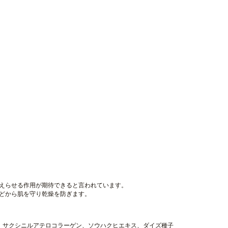
えらせる作用が期待できると言われています。
どから肌を守り乾燥を防ぎます。
、サクシニルアテロコラーゲン、ソウハクヒエキス、ダイズ種子