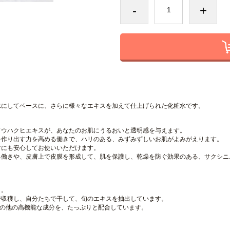
-
+
水にしてベースに、さらに様々なエキスを加えて仕上げられた化粧水です。
ソウハクヒエキスが、あなたのお肌にうるおいと透明感を与えます。
を作り出す力を高める働きで、ハリのある、みずみずしいお肌がよみがえります。
方にも安心してお使いいただけます。
る働きや、皮膚上で皮膜を形成して、肌を保護し、乾燥を防ぐ効果のある、サクシニ
と。
で収穫し、自分たちで干して、
旬のエキス
を抽出しています。
の他の
高機能な成分
を、たっぷりと配合しています。
。