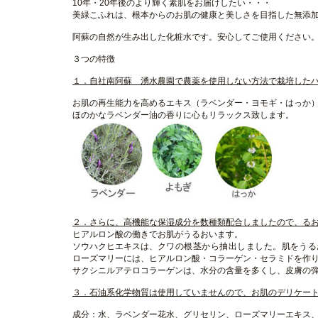
10
年・
20
年後のより輝く素肌をお届けしたい・・・
美緑こふれは、根本からのお肌の健康と美しさを目指した無添
阿蘇の自然が生み出した化粧水です。安心してご使用ください
３つの特徴
１．
自社南阿蘇 湧水農園で農薬を使用しない方法で栽培した
お肌の再生能力を高めるエキス（ラベンダー・ヨモギ・はっか
ほのかなラベンダー油の香りに心もリラックス致します。
２．さらに、高機能な保湿成分を数種類配合しましたので、る
ヒアルロン酸
の働きでお肌がうるおいます。
ソウハクヒエキス
は、
クワの根茎から抽出しました。肌をうる
ローズマリー
には、ヒアルロン酸・コラーゲン・セラミドを作
サクシニルアテロコラーゲン
は、水分の含量を多くし、皮膚の
３．石油系化学物質は使用していませんので、お肌のデリケー
成分：水、ラベンダー花水、グリセリン、ローズマリーエキス、