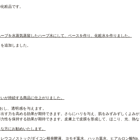
加化粧品です。
。
ハーブを水蒸気蒸留したハーブ水にして、ベースを作り、化粧水を作りました。
）を追加しました。
おいが持続する商品に仕上がりました。
おし、透明感を与えます。
り出す力を高める効果が期待できます。さらにハリを与え、肌をみずみずしくよみが
弾力性を保持する効果が期待できます。皮膚上で皮膜を形成して、ほこり、光、熱な
トな方にお勧めいたします。
レウコノストック/ダイコン根発酵液、ヨモギ葉水、ハッカ葉水、ヒアルロン酸Na