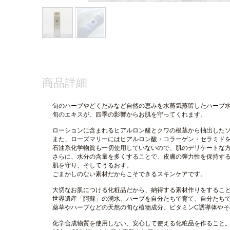
商品詳細
旬のハーブやどくだみなど自然の恵みを水蒸気蒸留したハーブ
旬のエキスが、四季の影響からお肌を守ってくれます。
ローションに含まれるヒアルロン酸とクワの根茎から抽出した
また、ローズマリーにはヒアルロン酸・コラーゲン・セラミド
石油系化学物質も一切使用していないので、肌のデリケートな
さらに、水分の含量を多くすることで、皮膚の弾力性を保持す
肌を守り、そしてうるおす。
ごまかしのない素材だからこそできるスキンケアです。
大切なお肌につける化粧品だから、
納得する素材作りをするこ
世界遺産「阿蘇」の湧水、
ハーブを自分たちで育て、自分たち
薬草やハーブなどの
天然の旬な植物成分
、ビタミン
C
誘導体やそ
化学合成物質を使用しない、安心して使える化粧品を作ること