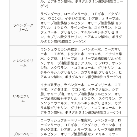
ル、ヒアルロン酸Na、ポリグルタミン酸(植物性コラー
ゲン)
ラベンダー水、ローズマリー水、ヨモギ水、ドクダミ
水、 ウコン水、イチジク葉水、シア脂、オリーブ油、
オリーブ油脂肪酸ソルビタン、オリーブ油脂肪酸 セテ
ラベンダーク
アリル、ミツロウ、ラベンダー油、スクワラン、トコ
リーム
フェロール、グリセリン、エチルヘキシルグリセ リ
ン、カプリル酸グリセリン、ヒアルロン酸Na、ポリグ
ルタミン酸(植物性コラーゲン)
ウンシュウミカン果皮水、ラベンダー水、ローズマリ
ー水、ヨモギ水、ドクダミ水、ウコン水、 イチジク葉
水、シア脂、オリーブ油、オリーブ油脂肪酸ソルビタ
オレンジクリ
ン、オリーブ油脂肪酸セテアリル、ミ ツロウ、オレン
ーム
ジ油、スクワラン、トコフェロール、グリセリン、エ
チルヘキシルグリセリン、カプリル酸 グリセリン、ヒ
アルロン酸Na、ポリグルタミン酸(植物性コラーゲン)
イチゴ果実水、ラベンダー水、ローズマリー水、ヨモ
ギ水、ドクダミ水、 ウコン水、イチジク葉水、シア
脂、オリーブ油、オリーブ油脂肪酸ソルビタン、オリ
いちごクリー
ーブ油脂肪酸セテアリル、ミツロウ、 スクワラン、ア
ム
ンソッコウエキス、エチルヘキシルグリセリン、カプ
リル酸グリセリン、グリセリン、トコフ ェロール、ヒ
アルロン酸Na、ポリグルタミン酸(植物性コラーゲン)
ローブッシュブルーベリー果実水、ラベンダー水、ロ
ーズマリー水、ヨモギ水、ドクダミ水、 ウコン水、イ
チジク葉水、シア脂、オリーブ油、オリーブ油脂肪酸
ブルーベリー
ソルビタン、オリーブ油脂肪酸セテ アリル、ミツロ