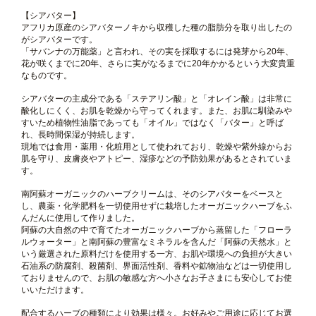
【シアバター】
アフリカ原産のシアバターノキから収穫した種の脂肪分を取り出したの
がシアバターです。
「サバンナの万能薬」と言われ、その実を採取するには発芽から20年、
花が咲くまでに20年、さらに実がなるまでに20年かかるという大変貴重
なものです。
シアバターの主成分である「ステアリン酸」と「オレイン酸」は非常に
酸化しにくく、お肌を乾燥から守ってくれます。また、お肌に馴染みや
すいため植物性油脂であっても「オイル」ではなく「バター」と呼ば
れ、長時間保湿が持続します。
現地では食用・薬用・化粧用として使われており、乾燥や紫外線からお
肌を守り、皮膚炎やアトピー、湿疹などの予防効果があるとされていま
す。
南阿蘇オーガニックのハーブクリームは、そのシアバターをベースと
し、農薬・化学肥料を一切使用せずに栽培したオーガニックハーブをふ
んだんに使用して作りました。
阿蘇の大自然の中で育てたオーガニックハーブから蒸留した「フローラ
ルウォーター」と南阿蘇の豊富なミネラルを含んだ「阿蘇の天然水」と
いう厳選された原料だけを使用する一方、お肌や環境への負担が大きい
石油系の防腐剤、殺菌剤、界面活性剤、香料や鉱物油などは一切使用し
ておりませんので、お肌の敏感な方へ小さなお子さまにも安心してお使
いいただけます。
配合するハーブの種類により効果は様々。お好みやご用途に応じてお選