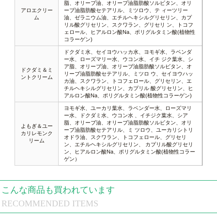
脂、オリーブ油、オリーブ油脂肪酸ソルビタン、オリ
アロエクリー
ーブ油脂肪酸セテアリル、ミツロウ、テ ィーツリー
ム
油、ゼラニウム油、エチルヘキシルグリセリン、カプ
リル酸グリセリン、スクワラン、グリセリ ン、トコフ
ェロール、ヒアルロン酸Na、ポリグルタミン酸(植物性
コラーゲン)
ドクダミ水、セイヨウハッカ水、ヨモギ水、ラベンダ
ー水、ローズマリー水、ウコン水、イチ ジク葉水、シ
ア脂、オリーブ油、オリーブ油脂肪酸ソルビタン、オ
ドクダミ＆ミ
リーブ油脂肪酸セテアリル、ミツロ ウ、セイヨウハッ
ントクリーム
カ油、スクワラン、トコフェロール、グリセリン、エ
チルヘキシルグリセリン、カプリル 酸グリセリン、ヒ
アルロン酸Na、ポリグルタミン酸(植物性コラーゲン)
ヨモギ水、ユーカリ葉水、ラベンダー水、ローズマリ
ー水、ドクダミ水、ウコン水 、イチジク葉水、シア
脂、オリーブ油、オリーブ油脂肪酸ソルビタン、オリ
よもぎ＆ユー
ーブ油脂肪酸セテアリル、ミ ツロウ、ユーカリシトリ
カリレモンク
オドラ油、スクワラン、トコフェロール、グリセリ
リーム
ン、エチルヘキシルグリセリン、 カプリル酸グリセリ
ン、ヒアルロン酸Na、ポリグルタミン酸(植物性コラー
ゲン）
こんな商品も買われています
RECOMMENDED ITEMS