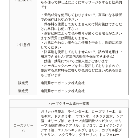
らを使って押し込むようにマッサージをすると効果的
です。
・天然成分を使用しておりますので、高温になる場所
での保存はおやめ下さい
・保存料を使用しておりませんので開封後はできるだ
けお早目にお使い下さい
・保管状態によって色や香りが薄くなる場合がござい
ますが品質には問題ありません
・お肌に合わない場合はご使用を中止し、医師に相談
ご注意点
してください
・防腐剤を使用しておりませんので、詰め替え用はご
用意できません(容器内の衛生を保証できません)
・効能・効果については個人差がございます
・オーガニックハーブを主に使用しておりますので、
使用する原材料毎に香りや色調などに違いのある場合
もございます
販売元
南阿蘇オーガニック株式会社
製造元
南阿蘇オーガニック株式会社
ハーブクリーム成分一覧表
ガリカバラ花水、ラベンダー水、ローズマリー水、ヨ
モギ水、ドクダミ水、 ウコン水、イチジク葉水、シア
脂、オリーブ油、オリーブ油脂肪酸ソルビタン、オリ
ローズクリー
ーブ油脂肪 酸セテアリル、ミツロウ、ニオイテンジク
ム
アオイ油、エチルヘキシルグリセリン、カプリル酸グ
リセリン、 スクワラン、グリセリン、トコフェロー