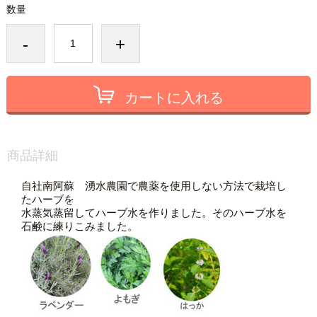
数量
-
+
カートに入れる
商品詳細
自社南阿蘇 湧水農園で農薬を使用しない方法で栽培し
たハーブを
水蒸気蒸留してハーブ水を作りました。そのハーブ水を
石鹸に練りこみました。