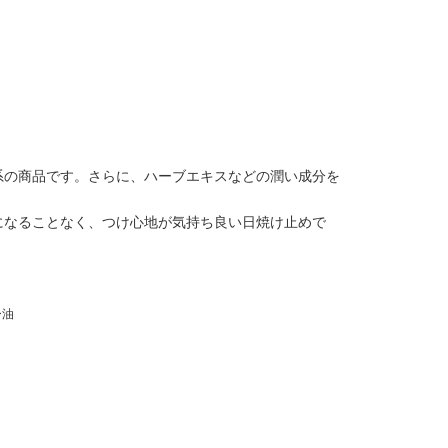
系の商品です。さらに、ハーブエキスなどの潤い成分を
になることなく、つけ心地が気持ち良い日焼け止めで
ー油