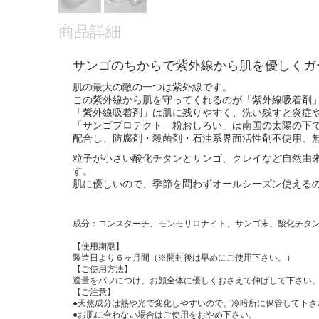
商品詳細
サンゴのちからで紫外線から肌を優しくガ
肌の最大の敵の一つは紫外線です。
この紫外線から肌を守ってくれるのが「紫外線吸着剤
「紫外線吸着剤」は肌に残りやすく、洗い残すと炎症
「サンゴプロテクト 粉おしろい」は南国の太陽の下
配合し、防腐剤・殺菌剤・石油系界面活性剤不使用、
粒子が小さい酸化チタンとサンゴ、クレイなど自然由
す。
肌に優しいので、季節を問わずオールシーズン使える
成分：コンスターチ、モンモリロナイト、サンゴ末、酸化チタン
【使用期限】
製造日より６ヶ月間（※開封後は早めにご使用下さい。）
【ご使用方法】
適量をパフにつけ、お顔全体に優しくおさえて伸ばして下さい
【ご注意】
●天然成分は熱や光で変化しやすいので、冷暗所に保管して下さ
●お肌に合わない場合はご使用をおやめ下さい。