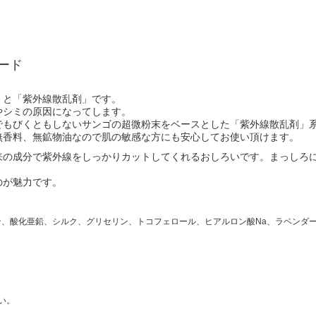
ード
」と「紫外線散乱剤」です。
やシミの原因になってします。
でもびくともしないサンゴの超微粉末をベースとした「紫外線散乱剤」
無香料、無鉱物油なので肌の敏感な方にも安心してお使い頂けます。
来の成分で紫外線をしっかりカットしてくれるおしろいです。まっしろ
のが魅力です。
、酸化亜鉛、シルク、グリセリン、トコフェロール、ヒアルロン酸Na、ラベンダ
。
い。