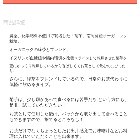
商品詳細
農薬、化学肥料不使用で栽培した「菊芋」
南阿蘇産オーガニック
栽培。
オーガニックの緑茶とブレンド。
イヌリンが血糖値や腸内環境を改善
スライスして乾燥させた菊芋を
更にゆっくり乾燥しているから
香ばしくてお茶として飲むのにぴった
り。
さらに、緑茶をブレンドしているので、日常のお茶代わりに
気軽に飲めるタイプ。
菊芋は、少し癖があって食べるには苦手だな
という方にも、
是非、試していただきたい！
お茶として使用した後は、パックから取り出して食べること
もできますので、捨てるところなし！
お茶だけでなくちょっとしたお出汁感覚でお味噌汁などお料
理に入れていただくことも出来ます。