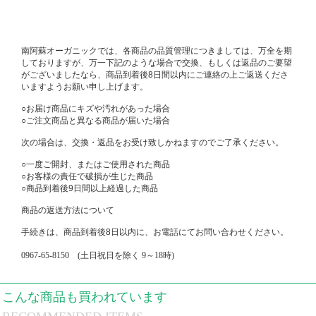
南阿蘇オーガニックでは、各商品の品質管理につきましては、万全を期
しておりますが、万一下記のような場合で交換、もしくは返品のご要望
がございましたなら、商品到着後
8
日間以内にご連絡の上ご返送くださ
いますようお願い申し上げます。
○
お届け商品にキズや汚れがあった場合
○
ご注文商品と異なる商品が届いた場合
次の場合は、交換・返品をお受け致しかねますのでご了承ください。
○
一度ご開封、またはご使用された商品
○
お客様の責任で破損が生じた商品
○
商品到着後
9
日間以上経過した商品
商品の返送方法について
手続きは、商品到着後
8
日以内に、お電話にてお問い合わせください。
0967-65-8150
(
土日祝日を除く
9
～
18
時
)
こんな商品も買われています