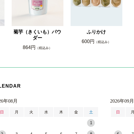
菊芋（きくいも）パウ
ふりかけ
ダー
600円
（税込み）
864円
（税込み）
LENDAR
26年08月
2026年09月
日
月
火
水
木
金
土
日
1