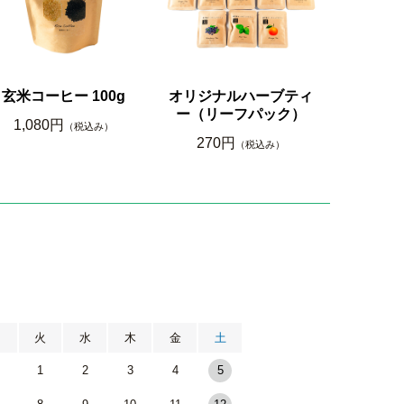
玄米コーヒー 100g
オリジナルハーブティ
ー（リーフパック）
1,080円
（税込み）
270円
（税込み）
月
火
水
木
金
土
1
2
3
4
5