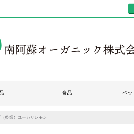
品
食品
ペッ
ブ（乾燥）ユーカリレモン