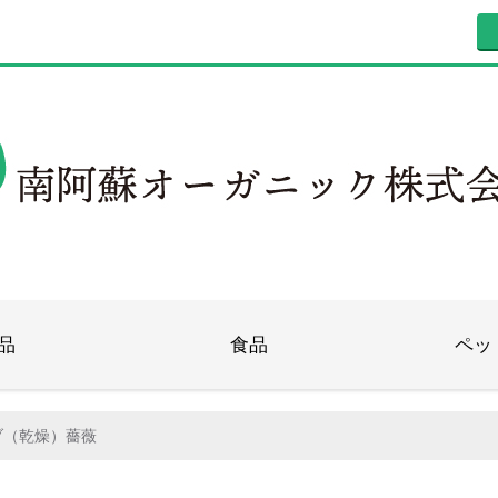
品
食品
ペッ
ブ（乾燥）薔薇